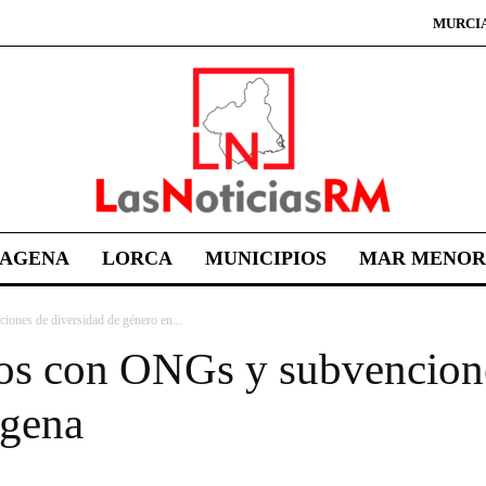
MURCI
TAGENA
LORCA
MUNICIPIOS
MAR MENOR
ones de diversidad de género en...
os con ONGs y subvencione
agena