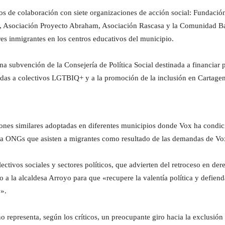
nios de colaboración con siete organizaciones de acción social: Funda
ge, Asociación Proyecto Abraham, Asociación Rascasa y la Comunidad B
es inmigrantes en los centros educativos del municipio.
 subvención de la Consejería de Política Social destinada a financiar 
gidas a colectivos LGTBIQ+ y a la promoción de la inclusión en Cartage
iones similares adoptadas en diferentes municipios donde Vox ha condici
 a ONGs que asisten a migrantes como resultado de las demandas de Vo
ectivos sociales y sectores políticos, que advierten del retroceso en de
a la alcaldesa Arroyo para que «recupere la valentía política y defienda
».
o representa, según los críticos, un preocupante giro hacia la exclusión 