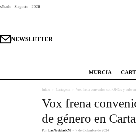
sábado - 8 agosto - 2026
NEWSLETTER
MURCIA
CAR
Inicio
Cartagena
Vox frena convenios con ONGs y subvenci
Vox frena conveni
de género en Cart
Por
LasNoticiasRM
-
7 de diciembre de 2024