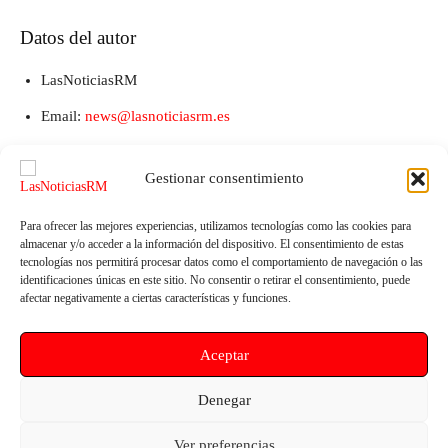
Datos del autor
LasNoticiasRM
Email:
news@lasnoticiasrm.es
Teléfono y Whatsapp: 641387053
Gestionar consentimiento
Para ofrecer las mejores experiencias, utilizamos tecnologías como las cookies para
almacenar y/o acceder a la información del dispositivo. El consentimiento de estas
tecnologías nos permitirá procesar datos como el comportamiento de navegación o las
identificaciones únicas en este sitio. No consentir o retirar el consentimiento, puede
afectar negativamente a ciertas características y funciones.
Aceptar
Artículo anterior
Artículo siguiente
El equipo Moto UPCT presenta
El Colegio de Graduados
Denegar
su prototipo ultraligero para
Sociales se reúne con diputados
competir en MotoStudent
del PSOE para abordar los retos
Ver preferencias