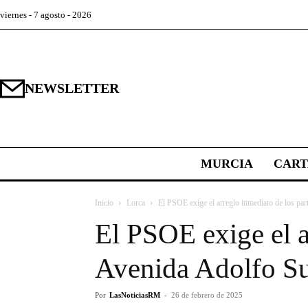
viernes - 7 agosto - 2026
NEWSLETTER
MURCIA
CAR
Inicio
Lorca
El PSOE exige el arreglo inmediato de los part
El PSOE exige el a
Avenida Adolfo Su
Por
LasNoticiasRM
-
26 de febrero de 2025