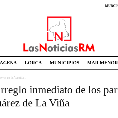
MURCI
TAGENA
LORCA
MUNICIPIOS
MAR MENOR
erres en la Avenida...
rreglo inmediato de los part
árez de La Viña