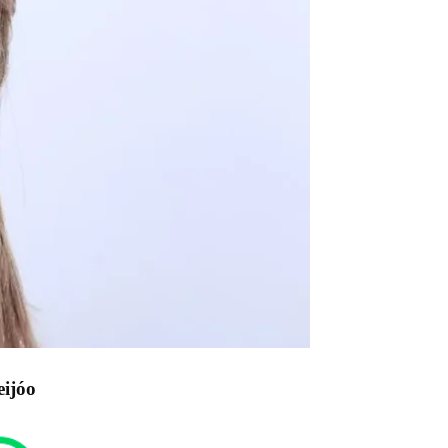
eijóo