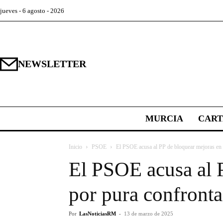
jueves - 6 agosto - 2026
NEWSLETTER
MURCIA
CAR
Inicio
PSOE
El PSOE acusa al PP de bloquear mejoras en s
El PSOE acusa al P
por pura confronta
Por
LasNoticiasRM
-
13 de marzo de 2025