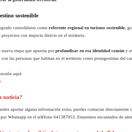
stino sostenible
 logrado consolidarse como
referente regional en turismo sostenible
, g
 proyectos con impacto directo en el territorio.
na nueva etapa que apuesta por
profundizar en esa identidad común
y a
, con las personas que habitan en el territorio como protagonistas del c
sesión aquí:
e
a noticia?
z puedes aportar alguna información extra, puedes contactar directament
 por Whatsapp en el teléfono 641387053. Estaremos encantados de aten