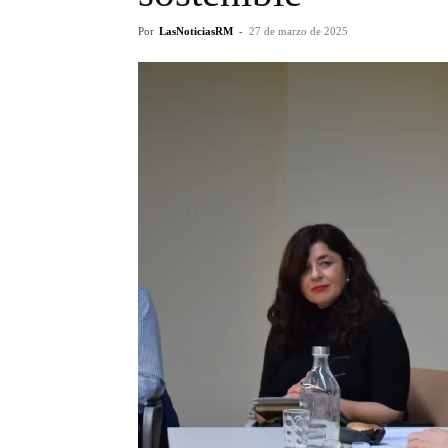
Por
LasNoticiasRM
-
27 de marzo de 2025