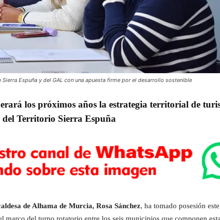
ierra Espuña y del GAL con una apuesta firme por el desarrollo sostenible
rará los próximos años la estrategia territorial de tu
 del Territorio Sierra Espuña
caldesa de Alhama de Murcia, Rosa Sánchez
, ha tomado posesión est
 el marco del turno rotatorio entre los seis municipios que componen est