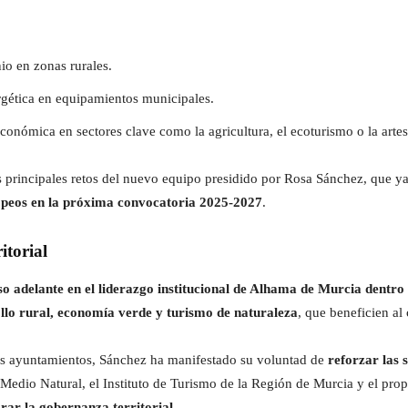
io en zonas rurales.
gética en equipamientos municipales.
nómica en sectores clave como la agricultura, el ecoturismo o la artes
los principales retos del nuevo equipo presidido por Rosa Sánchez, que 
ropeos en la próxima convocatoria 2025-2027
.
itorial
so adelante en el liderazgo institucional de Alhama de Murcia dentr
rollo rural, economía verde y turismo de naturaleza
, que beneficien al
is ayuntamientos, Sánchez ha manifestado su voluntad de
reforzar las 
Medio Natural, el Instituto de Turismo de la Región de Murcia y el prop
orar la gobernanza territorial
.