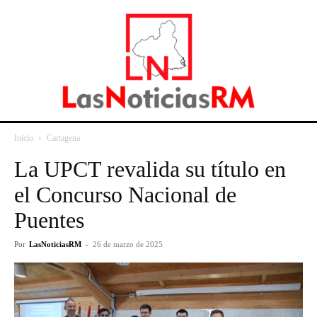
Inicio
Cartagena
La UPCT revalida su título en
el Concurso Nacional de
Puentes
Por
LasNoticiasRM
-
26 de marzo de 2025