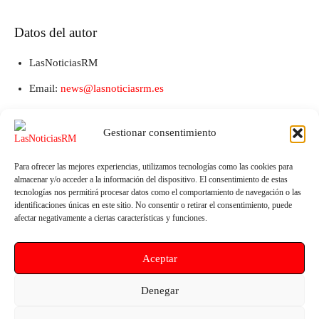
Datos del autor
LasNoticiasRM
Email:
news@lasnoticiasrm.es
Teléfono y Whatsapp: 641387053
Gestionar consentimiento
Para ofrecer las mejores experiencias, utilizamos tecnologías como las cookies para
almacenar y/o acceder a la información del dispositivo. El consentimiento de estas
tecnologías nos permitirá procesar datos como el comportamiento de navegación o las
identificaciones únicas en este sitio. No consentir o retirar el consentimiento, puede
afectar negativamente a ciertas características y funciones.
Aceptar
Artículo anterior
Artículo siguiente
La Región de Murcia pierde
Descubierta una joya botánica
Denegar
1.800 millones por bonificar
única en Cabo Cope