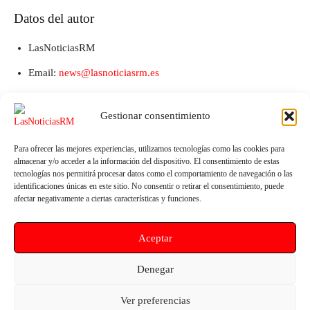
Datos del autor
LasNoticiasRM
Email:
news@lasnoticiasrm.es
Teléfono y Whatsapp: 641387053
Gestionar consentimiento
Para ofrecer las mejores experiencias, utilizamos tecnologías como las cookies para
almacenar y/o acceder a la información del dispositivo. El consentimiento de estas
tecnologías nos permitirá procesar datos como el comportamiento de navegación o las
identificaciones únicas en este sitio. No consentir o retirar el consentimiento, puede
afectar negativamente a ciertas características y funciones.
Aceptar
Artículo anterior
Artículo siguiente
UGT denuncia otra agresión al
Diez universidades compiten en
Denegar
personal sanitario en Cartagena
Cartagena por el Campeonato
y alerta de una crisis en la
Nacional Universitario de Vela
Ver preferencias