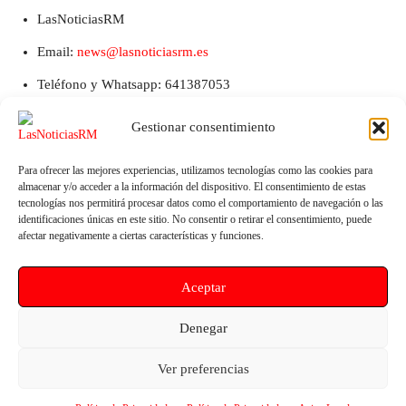
LasNoticiasRM
Email:
news@lasnoticiasrm.es
Teléfono y Whatsapp: 641387053
Gestionar consentimiento
Para ofrecer las mejores experiencias, utilizamos tecnologías como las cookies para
almacenar y/o acceder a la información del dispositivo. El consentimiento de estas
tecnologías nos permitirá procesar datos como el comportamiento de navegación o las
identificaciones únicas en este sitio. No consentir o retirar el consentimiento, puede
afectar negativamente a ciertas características y funciones.
Artículo anterior
Artículo siguiente
Aceptar
Los Alcázares estrena Punto de
El PSOE de Lorca denuncia el
Actualización de DNI
abandono de la Avenida
Denegar
electrónico abierto las 24 horas
Sutullena y exige un plan
sin cita previa
urgente de limpieza y
Ver preferencias
mantenimiento