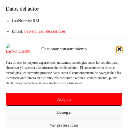
Datos del autor
LasNoticiasRM
Email:
news@lasnoticiasrm.es
Teléfono y Whatsapp: 641387053
Gestionar consentimiento
Para ofrecer las mejores experiencias, utilizamos tecnologías como las cookies para
almacenar y/o acceder a la información del dispositivo. El consentimiento de estas
tecnologías nos permitirá procesar datos como el comportamiento de navegación o las
identificaciones únicas en este sitio. No consentir o retirar el consentimiento, puede
afectar negativamente a ciertas características y funciones.
Aceptar
Artículo anterior
Artículo siguiente
El Parlamento Europeo aprueba
IU-Verdes denuncia más de
Denegar
que la desalación pueda
100.000 euros en ayudas
financiarse con fondos FEDER
taurinas mientras se recortan
Ver preferencias