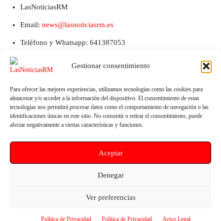
LasNoticiasRM
Email:
news@lasnoticiasrm.es
Teléfono y Whatsapp: 641387053
Gestionar consentimiento
Para ofrecer las mejores experiencias, utilizamos tecnologías como las cookies para
almacenar y/o acceder a la información del dispositivo. El consentimiento de estas
tecnologías nos permitirá procesar datos como el comportamiento de navegación o las
identificaciones únicas en este sitio. No consentir o retirar el consentimiento, puede
afectar negativamente a ciertas características y funciones.
Artículo anterior
Artículo siguiente
Aceptar
El PSOE propone un censo de
Los Alcázares estrena el nuevo
desperfectos y un seguimiento
campo de fútbol 11 del
Denegar
público del nuevo contrato de
Complejo Deportivo La Torre y
mantenimiento en pedanías
celebra el debut del Deportivo
Ver preferencias
Marítimo
Política de Privacidad
Política de Privacidad
Aviso Legal