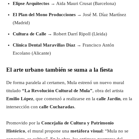
Elipse Arquitectos
→ Aida Mauri Crusat (Barcelona)
El Plan del Mono Producciones
→ José M. Díaz Martínez
(Madrid)
Cultura de Calle
→ Robert Darrí Ripoll (Lleida)
Clínica Dental Maravillas Díaz
→ Francisco Antón
Escolano (Alicante)
El arte urbano también se suma a la fiesta
De forma paralela al certamen, Mula estrenó un nuevo mural
titulado
“La Revolución Cultural de Mula”
, obra del artista
Emilio López
, que comenzó a realizarse en la
calle Jardín
, en la
intersección con
calle Cucharadas
.
Promovido por la
Concejalía de Cultura y Patrimonio
Histórico
, el mural propone una
metáfora visual
: “Mula no se
conquista, se cultiva”. En la obra, los antiguos guerreros del