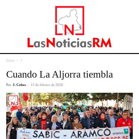
Inicio
1
Cuando La Aljorra tiembla
Por
J. Cobos
-
15 de febrero de 2026