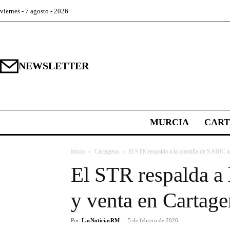
viernes - 7 agosto - 2026
NEWSLETTER
MURCIA
CAR
Inicio
Cartagena
El STR respalda a la plantilla de SABIC an
El STR respalda a 
y venta en Cartag
Por
LasNoticiasRM
-
5 de febrero de 2026