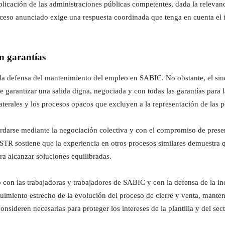
plicación de las administraciones públicas competentes, dada la relevanc
oceso anunciado exige una respuesta coordinada que tenga en cuenta el i
n garantías
s la defensa del mantenimiento del empleo en SABIC. No obstante, el sind
e garantizar una salida digna, negociada y con todas las garantías para la
aterales y los procesos opacos que excluyen a la representación de las p
ordarse mediante la negociación colectiva y con el compromiso de preser
TR sostiene que la experiencia en otros procesos similares demuestra qu
ara alcanzar soluciones equilibradas.
con las trabajadoras y trabajadores de SABIC y con la defensa de la ind
guimiento estrecho de la evolución del proceso de cierre y venta, mante
onsideren necesarias para proteger los intereses de la plantilla y del s