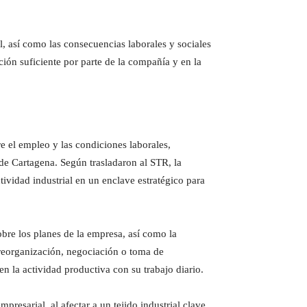
, así como las consecuencias laborales y sociales
ción suficiente por parte de la compañía y en la
e el empleo y las condiciones laborales,
a de Cartagena. Según trasladaron al STR, la
tividad industrial en un enclave estratégico para
obre los planes de la empresa, así como la
 reorganización, negociación o toma de
n la actividad productiva con su trabajo diario.
resarial, al afectar a un tejido industrial clave