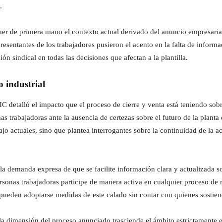
.
er de primera mano el contexto actual derivado del anuncio empresarial
resentantes de los trabajadores pusieron el acento en la falta de informa
ón sindical en todas las decisiones que afectan a la plantilla.
o industrial
 detalló el impacto que el proceso de cierre y venta está teniendo sobr
as trabajadoras ante la ausencia de certezas sobre el futuro de la plant
o actuales, sino que plantea interrogantes sobre la continuidad de la ac
la demanda expresa de que se facilite información clara y actualizada s
ersonas trabajadoras participe de manera activa en cualquier proceso de
 pueden adoptarse medidas de este calado sin contar con quienes sostiene
a dimensión del proceso anunciado trasciende el ámbito estrictamente emp