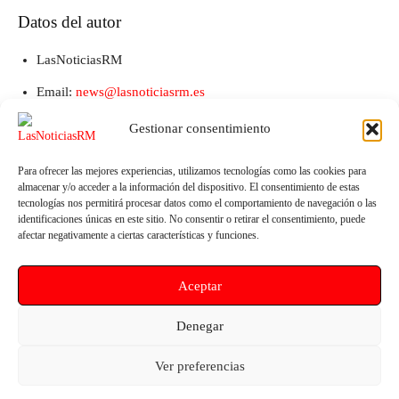
Datos del autor
LasNoticiasRM
Email:
news@lasnoticiasrm.es
Teléfono y Whatsapp: 641387053
Gestionar consentimiento
Para ofrecer las mejores experiencias, utilizamos tecnologías como las cookies para
almacenar y/o acceder a la información del dispositivo. El consentimiento de estas
tecnologías nos permitirá procesar datos como el comportamiento de navegación o las
identificaciones únicas en este sitio. No consentir o retirar el consentimiento, puede
afectar negativamente a ciertas características y funciones.
Aceptar
Artículo anterior
Artículo siguiente
Denegar
Intermezzo une la música
EuroVértice cifra en más de 650
española con la luz de Sorolla
millones los fondos europeos
Ver preferencias
en Los Alcázares
tramitados en la Región