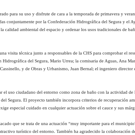
rado para su uso y disfrute de cara a la temporada de primavera y verano
das conjuntamente por la Confederación Hidrográfica del Segura y el A
 la calidad ambiental del espacio y ordenar los usos tradicionales de ba
na visita técnica junto a responsables de la CHS para comprobar el resul
n Hidrográfica del Segura, Mario Urrea; la comisaria de Aguas, Ana Marí
Cassinello, y de Obras y Urbanismo, Juan Bernal; el ingeniero director
ar el uso ciudadano del entorno como zona de baño con la actividad de 
del Segura. El proyecto también incorpora criterios de recuperación ambie
 exige especial cuidado en cualquier actuación sobre el cauce y sus márg
tacado que se trata de una actuación “muy importante para el municipio
 atractivo turístico del entorno. También ha agradecido la colaboración 