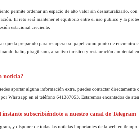
nto permite ordenar un espacio de alto valor sin desnaturalizarlo, con a
vación. El reto será mantener el equilibrio entre el uso público y la pro
sión estacional creciente.
ñar queda preparado para recuperar su papel como punto de encuentro en 
nando baño, piragüismo, atractivo turístico y restauración ambiental en
a noticia?
z puedes aportar alguna información extra, puedes contactar directament
 por Whatsapp en el teléfono 641387053. Estaremos encantados de aten
al instante subscribiéndote a nuestro canal de Telegram
gram, y disponer de todas las noticias importantes de la web en tiempo r