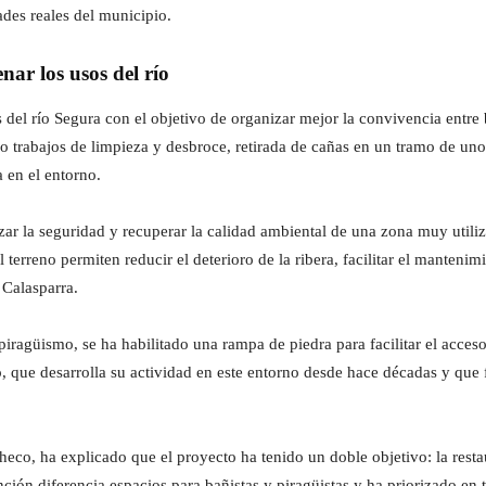
ades reales del municipio.
ar los usos del río
el río Segura con el objetivo de organizar mejor la convivencia entre b
do trabajos de limpieza y desbroce, retirada de cañas en un tramo de un
 en el entorno.
zar la seguridad y recuperar la calidad ambiental de una zona muy util
l terreno permiten reducir el deterioro de la ribera, facilitar el manten
 Calasparra.
piragüismo, se ha habilitado una rampa de piedra para facilitar el acces
, que desarrolla su actividad en este entorno desde hace décadas y que
checo, ha explicado que el proyecto ha tenido un doble objetivo: la rest
nción diferencia espacios para bañistas y piragüistas y ha priorizado en 