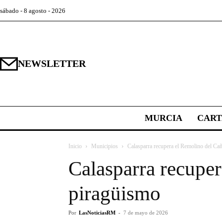
sábado - 8 agosto - 2026
NEWSLETTER
MURCIA
CAR
Inicio
Municipios
Calasparra recupera el Remolino del Ca
Calasparra recuper
piragüismo
Por
LasNoticiasRM
-
7 de mayo de 2026