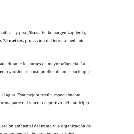
añistas y piragüistas. En la margen izquierda,
os
75 metros
, protección del terreno mediante
izada durante los meses de mayor afluencia. La
imiento y ordenar el uso público de un espacio que
o al agua. Esta mejora resulta especialmente
 forma parte del vínculo deportivo del municipio
auración ambiental del tramo y la organización de
todo momento la integración paisajística.