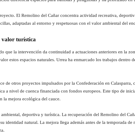
royecto. El Remolino del Cañar concentra actividad recreativa, deportiva 
ncillas, adaptadas al entorno y respetuosas con el valor ambiental del en
valor turística
o que la intervención da continuidad a actuaciones anteriores en la zona
alor estos espacios naturales. Urrea ha enmarcado los trabajos dentro de
ance de otros proyectos impulsados por la Confederación en Calasparra, 
gica a nivel de cuenca financiada con fondos europeos. Este tipo de ini
n la mejora ecológica del cauce.
 ambiental, deportiva y turística. La recuperación del Remolino del Caña
e su identidad natural. La mejora llega además antes de la temporada de
za.