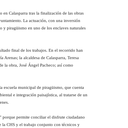
 en Calasparra tras la finalización de las obras
yuntamiento. La actuación, con una inversión
ño y piragüismo en uno de los enclaves naturales
tado final de los trabajos. En el recorrido han
a Arenas; la alcaldesa de Calasparra, Teresa
 de la obra, José Ángel Pacheco; así como
la escuela municipal de piragüismo, que cuenta
ntal e integración paisajística, al tratarse de un
enes.
” porque permite conciliar el disfrute ciudadano
de la CHS y el trabajo conjunto con técnicos y