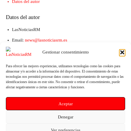
Datos del autor
Datos del autor
LasNoticiasRM
Email:
news@lasnoticiasrm.es
Teléfono y Whatsapp: 641387053
Gestionar consentimiento
Para ofrecer las mejores experiencias, utilizamos tecnologías como las cookies para
almacenar y/o acceder a la información del dispositivo. El consentimiento de estas
tecnologías nos permitirá procesar datos como el comportamiento de navegación o las
identificaciones únicas en este sitio. No consentir o retirar el consentimiento, puede
afectar negativamente a ciertas características y funciones.
Aceptar
Artículo anterior
Artículo siguiente
Denegar
El PSOE exige climatizar los
CCOO llama a llenar Madrid
colegios de Lorca tras superar
tras la huelga en las escuelas
Ver preferencias