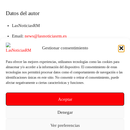
Datos del autor
LasNoticiasRM
Email:
news@lasnoticiasrm.es
Teléfono y Whatsapp: 641387053
Gestionar consentimiento
Para ofrecer las mejores experiencias, utilizamos tecnologías como las cookies para
almacenar y/o acceder a la información del dispositivo. El consentimiento de estas
tecnologías nos permitirá procesar datos como el comportamiento de navegación o las
identificaciones únicas en este sitio. No consentir o retirar el consentimiento, puede
afectar negativamente a ciertas características y funciones.
Aceptar
Artículo anterior
Artículo siguiente
Denegar
Los autónomos murcianos
La UMU impulsa las
cobran 485 euros menos de
microcredenciales para reducir
Ver preferencias