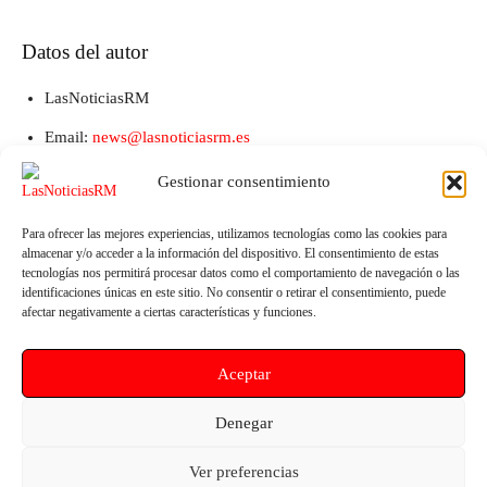
Datos del autor
LasNoticiasRM
Email:
news@lasnoticiasrm.es
Teléfono y Whatsapp: 641387053
Gestionar consentimiento
Para ofrecer las mejores experiencias, utilizamos tecnologías como las cookies para
almacenar y/o acceder a la información del dispositivo. El consentimiento de estas
tecnologías nos permitirá procesar datos como el comportamiento de navegación o las
identificaciones únicas en este sitio. No consentir o retirar el consentimiento, puede
afectar negativamente a ciertas características y funciones.
Aceptar
Artículo anterior
Artículo siguiente
Denegar
ICAMUR y Cruz Roja refuerzan
El PSOE exige explicaciones a
su alianza por las personas
Salud por las prótesis y la crisis
Ver preferencias