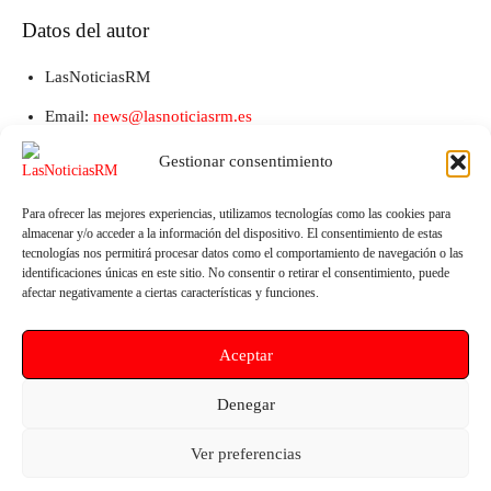
Datos del autor
LasNoticiasRM
Email:
news@lasnoticiasrm.es
Teléfono y Whatsapp: 641387053
Gestionar consentimiento
Para ofrecer las mejores experiencias, utilizamos tecnologías como las cookies para
almacenar y/o acceder a la información del dispositivo. El consentimiento de estas
tecnologías nos permitirá procesar datos como el comportamiento de navegación o las
identificaciones únicas en este sitio. No consentir o retirar el consentimiento, puede
afectar negativamente a ciertas características y funciones.
Aceptar
Artículo anterior
Artículo siguiente
Denegar
El PSOE lleva a Inspección el
El Real Madrid conquista la X
calor extremo en colegios de
Calasparra Cup en La Caverina
Ver preferencias
Murcia