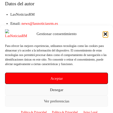
Datos del autor
LasNoticiasRM
Email:
news@lasnoticiasrm.es
Teléfono y Whatsapp: 641387053
Gestionar consentimiento
Para ofrecer las mejores experiencias, utilizamos tecnologías como las cookies para
almacenar y/o acceder a la información del dispositivo. El consentimiento de estas
tecnologías nos permitirá procesar datos como el comportamiento de navegación o las
identificaciones únicas en este sitio. No consentir o retirar el consentimiento, puede
afectar negativamente a ciertas características y funciones.
Aceptar
Artículo anterior
Artículo siguiente
Denegar
El PSOE acusa a López Miras de
Fuente Álamo cerrará tras 22
ocultar las listas de espera
años el contrato fallido de su
Ver preferencias
sanitarias
Plan General
Política de Privacidad
Política de Privacidad
Aviso Legal