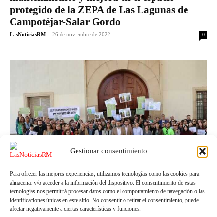
protegido de la ZEPA de Las Lagunas de
Campotéjar-Salar Gordo
LasNoticiasRM
-
26 de noviembre de 2022
0
Gestionar consentimiento
Para ofrecer las mejores experiencias, utilizamos tecnologías como las cookies para
almacenar y/o acceder a la información del dispositivo. El consentimiento de estas
Lorca
tecnologías nos permitirá procesar datos como el comportamiento de navegación o las
identificaciones únicas en este sitio. No consentir o retirar el consentimiento, puede
El alcalde de Lorca pide a la CARM que
afectar negativamente a ciertas características y funciones.
«reconsidere el nuevo sistema de valoración de