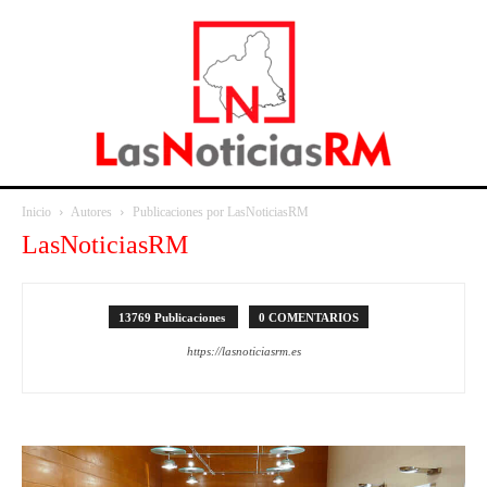
Inicio
Autores
Publicaciones por LasNoticiasRM
LasNoticiasRM
13769 Publicaciones
0 COMENTARIOS
https://lasnoticiasrm.es