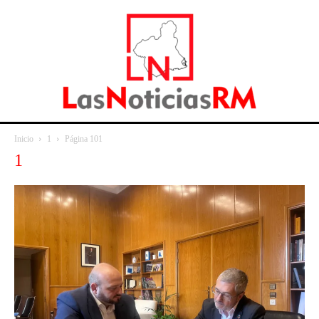
Inicio
1
Página 101
1