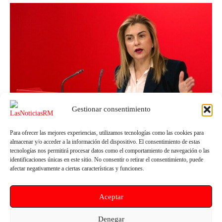
Gestionar consentimiento
Para ofrecer las mejores experiencias, utilizamos tecnologías como las cookies para
Cartagena
almacenar y/o acceder a la información del dispositivo. El consentimiento de estas
Carmina Fernández denuncia la vergonzosa e
tecnologías nos permitirá procesar datos como el comportamiento de navegación o las
identificaciones únicas en este sitio. No consentir o retirar el consentimiento, puede
indecente campaña de la CARM, amparada por
afectar negativamente a ciertas características y funciones.
el Ayuntamiento de Cartagena, que miente a los
ciudadanos sobre el Mar Menor
Aceptar
LasNoticiasRM
-
27 de abril de 2022
0
Denegar