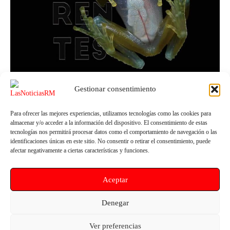
Gestionar consentimiento
Para ofrecer las mejores experiencias, utilizamos tecnologías como las cookies para
almacenar y/o acceder a la información del dispositivo. El consentimiento de estas
Murcia
tecnologías nos permitirá procesar datos como el comportamiento de navegación o las
identificaciones únicas en este sitio. No consentir o retirar el consentimiento, puede
El Museo de la Ciencia y el Agua de Murcia
afectar negativamente a ciertas características y funciones.
invita a descubrir los misterios de los animales
transparentes
Aceptar
LasNoticiasRM
-
11 de mayo de 2023
0
Denegar
Ver preferencias