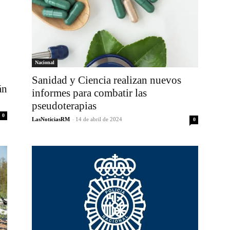
Nacional
Sanidad y Ciencia realizan nuevos
án
informes para combatir las
pseudoterapias
0
LasNoticiasRM
-
14 de abril de 2024
0