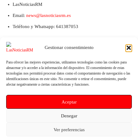
LasNoticiasRM
Email:
news@lasnoticiasrm.es
Teléfono y Whatsapp: 641387053
Gestionar consentimiento
Para ofrecer las mejores experiencias, utilizamos tecnologías como las cookies para
almacenar y/o acceder a la información del dispositivo. El consentimiento de estas
tecnologías nos permitirá procesar datos como el comportamiento de navegación o las
identificaciones únicas en este sitio. No consentir o retirar el consentimiento, puede
afectar negativamente a ciertas características y funciones.
Artículo anterior
Artículo siguiente
Aceptar
El PSOE de Lorca exige a
Contreras reitera que el
Fulgencio Gil la reactivación
nombramiento de la nueva
urgente del Consejo Sectorial de
gerente descapitaliza a la
Denegar
la Mujer
Administración local “y por
supuesto que tiene costes
Ver preferencias
económicos”