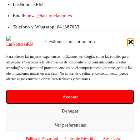
LasNoticiasRM
Email:
news@lasnoticiasrm.es
Teléfono y Whatsapp: 641387053
Gestionar consentimiento
Para ofrecer las mejores experiencias, utilizamos tecnologías como las cookies para
almacenar y/o acceder a la información del dispositivo. El consentimiento de estas
tecnologías nos permitirá procesar datos como el comportamiento de navegación o las
identificaciones únicas en este sitio. No consentir o retirar el consentimiento, puede
afectar negativamente a ciertas características y funciones.
Artículo anterior
Artículo siguiente
Aceptar
Navantia premia a estudiantes
El Gobierno de España invertirá
de la UPCT por innovadores
14,9 millones en la
Denegar
diseños de sumergibles y
conservación de 69 kilómetros
sistemas sonar
de carreteras en la Región de
Ver preferencias
Murcia
Política de Privacidad
Política de Privacidad
Aviso Legal