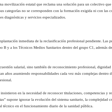
a movilización estatal que reclama una solución para un colectivo que 
sus categorías no se corresponden con la formación exigida ni con las 
des diagnósticas y servicios especializados.
implantación inmediata de la reclasificación profesional pendiente. Las 
po B y a los Técnicos Medios Sanitarios dentro del grupo C1, además de 
uestión salarial, sino también de reconocimiento profesional, dignidad
evan años asumiendo responsabilidades cada vez más complejas dentro del
esional.
insistieron en la necesidad de reconocer titulaciones, competencias y res
tas” supone ignorar la evolución del sistema sanitario, la complejidad c
al técnico en el funcionamiento diario de la sanidad pública.