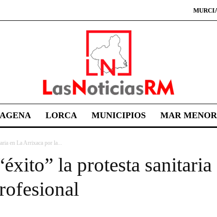
MURCI
TAGENA
LORCA
MUNICIPIOS
MAR MENOR
aria en La Arrixaca por la...
éxito” la protesta sanitaria
profesional