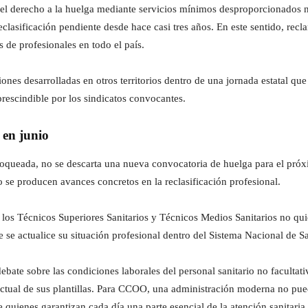
o del derecho a la huelga mediante servicios mínimos desproporcionados 
lasificación pendiente desde hace casi tres años. En este sentido, recl
s de profesionales en todo el país.
iones desarrolladas en otros territorios dentro de una jornada estatal q
escindible por los sindicatos convocantes.
en junio
oqueada, no se descarta una nueva convocatoria de huelga para el próxim
no se producen avances concretos en la reclasificación profesional.
: los Técnicos Superiores Sanitarios y Técnicos Medios Sanitarios no q
se actualice su situación profesional dentro del Sistema Nacional de S
ebate sobre las condiciones laborales del personal sanitario no facultati
d actual de sus plantillas. Para CCOO, una administración moderna no pu
de quienes garantizan cada día una parte esencial de la atención sanitaria.