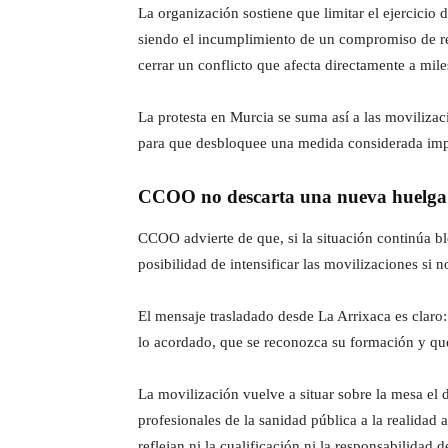
La organización sostiene que limitar el ejercici
siendo el incumplimiento de un compromiso de rec
cerrar un conflicto que afecta directamente a mile
La protesta en Murcia se suma así a las movilizac
para que desbloquee una medida considerada impr
CCOO no descarta una nueva huelga 
CCOO advierte de que, si la situación continúa bl
posibilidad de intensificar las movilizaciones si 
El mensaje trasladado desde La Arrixaca es claro
lo acordado, que se reconozca su formación y que 
La movilización vuelve a situar sobre la mesa el d
profesionales de la sanidad pública a la realida
reflejan ni la cualificación ni la responsabilidad 