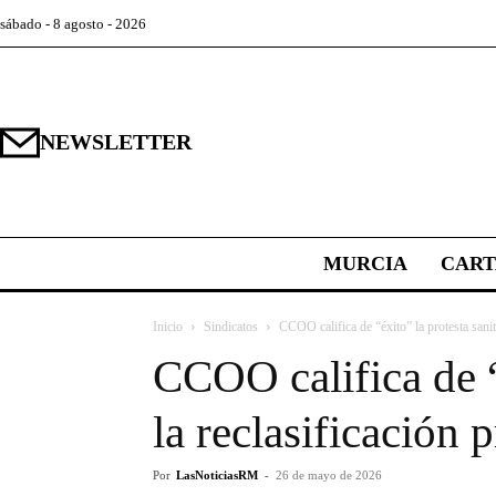
sábado - 8 agosto - 2026
NEWSLETTER
MURCIA
CAR
Inicio
Sindicatos
CCOO califica de “éxito” la protesta sanit
CCOO califica de “
la reclasificación 
Por
LasNoticiasRM
-
26 de mayo de 2026