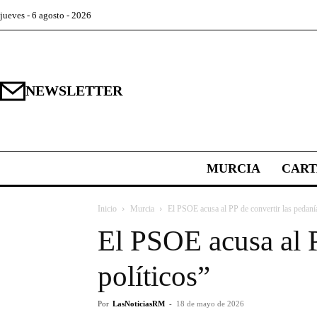
jueves - 6 agosto - 2026
NEWSLETTER
MURCIA
CAR
Inicio
Murcia
El PSOE acusa al PP de convertir las pedanía
El PSOE acusa al P
políticos”
Por
LasNoticiasRM
-
18 de mayo de 2026