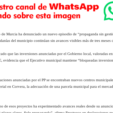
o de Murcia ha denunciado un nuevo episodio de “propaganda sin gestió
edanías del municipio continúan sin avances visibles más de tres meses 
cado que las inversiones anunciadas por el Gobierno local, valoradas en
OE, evidencia que el Ejecutivo municipal mantiene “bloqueadas inversione
tuaciones anunciadas por el PP se encontraban nuevos centros municipal
ferial en Corvera, la adecuación de una parcela municipal para el merca
guno de esos proyectos ha experimentado avances reales desde su anunci
 ni plazos claros. Solo propaganda”, afirma Fructuoso en declaraciones re