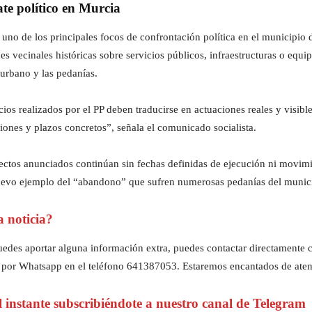
ate político en Murcia
uno de los principales focos de confrontación política en el municipio 
nes vecinales históricas sobre servicios públicos, infraestructuras o eq
 urbano y las pedanías.
cios realizados por el PP deben traducirse en actuaciones reales y visibl
iones y plazos concretos”, señala el comunicado socialista.
tos anunciados continúan sin fechas definidas de ejecución ni movimien
 nuevo ejemplo del “abandono” que sufren numerosas pedanías del munic
a noticia?
z puedes aportar alguna información extra, puedes contactar directament
 por Whatsapp en el teléfono 641387053. Estaremos encantados de aten
al instante subscribiéndote a nuestro canal de Telegram