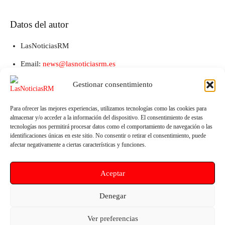
Datos del autor
LasNoticiasRM
Email:
news@lasnoticiasrm.es
Teléfono y Whatsapp: 641387053
Gestionar consentimiento
Para ofrecer las mejores experiencias, utilizamos tecnologías como las cookies para
almacenar y/o acceder a la información del dispositivo. El consentimiento de estas
tecnologías nos permitirá procesar datos como el comportamiento de navegación o las
identificaciones únicas en este sitio. No consentir o retirar el consentimiento, puede
afectar negativamente a ciertas características y funciones.
Aceptar
Artículo anterior
Artículo siguiente
Denegar
UNICEF reclama planes
Un estudio desmonta el vínculo
urgentes ante el calor extremo
automático entre inmigración y
Ver preferencias