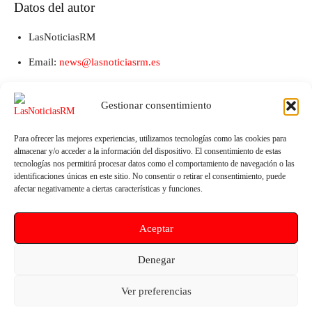
Datos del autor
LasNoticiasRM
Email:
news@lasnoticiasrm.es
Teléfono y Whatsapp: 641387053
Gestionar consentimiento
Para ofrecer las mejores experiencias, utilizamos tecnologías como las cookies para
almacenar y/o acceder a la información del dispositivo. El consentimiento de estas
tecnologías nos permitirá procesar datos como el comportamiento de navegación o las
identificaciones únicas en este sitio. No consentir o retirar el consentimiento, puede
afectar negativamente a ciertas características y funciones.
Aceptar
Artículo anterior
Artículo siguiente
El Gobierno de López Miras
UGT alerta de una posible ola
Denegar
solo ejecutó un tercio del dinero
de despidos en las ONG
prometido contra el calor en las
murcianas
Ver preferencias
aulas