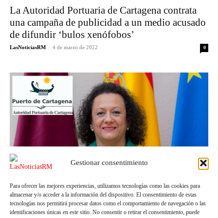
La Autoridad Portuaria de Cartagena contrata
una campaña de publicidad a un medio acusado
de difundir ‘bulos xenófobos’
LasNoticiasRM
-
4 de marzo de 2022
0
Gestionar consentimiento
Para ofrecer las mejores experiencias, utilizamos tecnologías como las cookies para
almacenar y/o acceder a la información del dispositivo. El consentimiento de estas
APC
tecnologías nos permitirá procesar datos como el comportamiento de navegación o las
identificaciones únicas en este sitio. No consentir o retirar el consentimiento, puede
La UDEF investiga una supuesta trama de