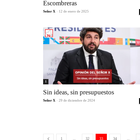
Escombreras
Señor X
-
12 de enero de 2025
1
Sin ideas, sin presupuestos
Señor X
-
29 de diciembre de 2024
...
...
1
32
33
34