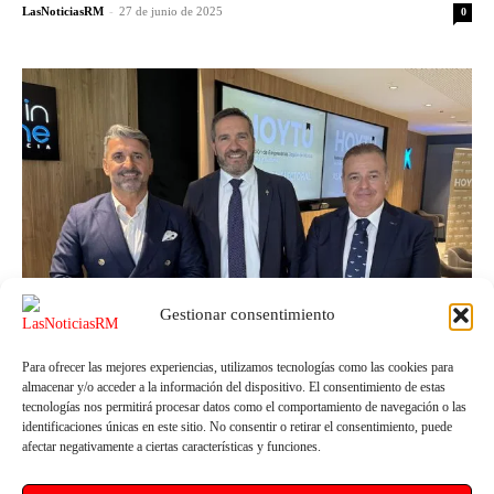
LasNoticiasRM
-
27 de junio de 2025
0
Gestionar consentimiento
Para ofrecer las mejores experiencias, utilizamos tecnologías como las cookies para
almacenar y/o acceder a la información del dispositivo. El consentimiento de estas
Sin categoría
tecnologías nos permitirá procesar datos como el comportamiento de navegación o las
identificaciones únicas en este sitio. No consentir o retirar el consentimiento, puede
Bartolomé Vera, nuevo presidente de la patronal
afectar negativamente a ciertas características y funciones.
hostelera HoyTú con una apuesta clara por la
digitalización y el talento