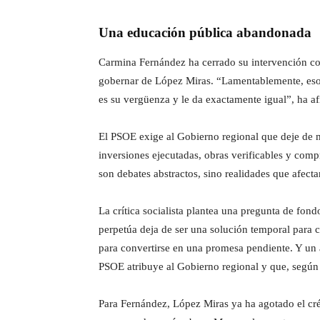
Una educación pública abandonada
Carmina Fernández ha cerrado su intervención con
gobernar de López Miras. “Lamentablemente, eso 
es su vergüenza y le da exactamente igual”, ha a
El PSOE exige al Gobierno regional que deje de m
inversiones ejecutadas, obras verificables y c
son debates abstractos, sino realidades que afecta
La crítica socialista plantea una pregunta de fo
perpetúa deja de ser una solución temporal para 
para convertirse en una promesa pendiente. Y un a
PSOE atribuye al Gobierno regional y que, según 
Para Fernández, López Miras ya ha agotado el cré