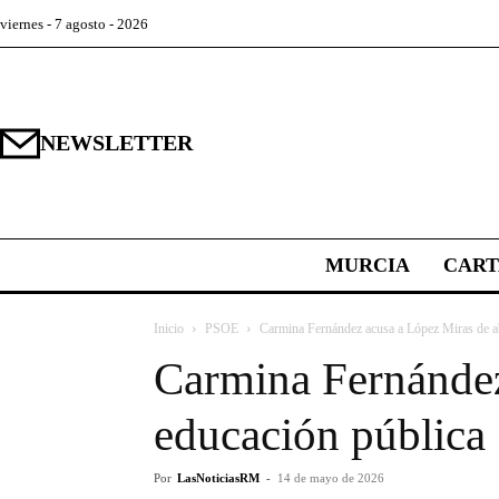
viernes - 7 agosto - 2026
NEWSLETTER
MURCIA
CAR
Inicio
PSOE
Carmina Fernández acusa a López Miras de a
Carmina Fernández
educación pública
Por
LasNoticiasRM
-
14 de mayo de 2026