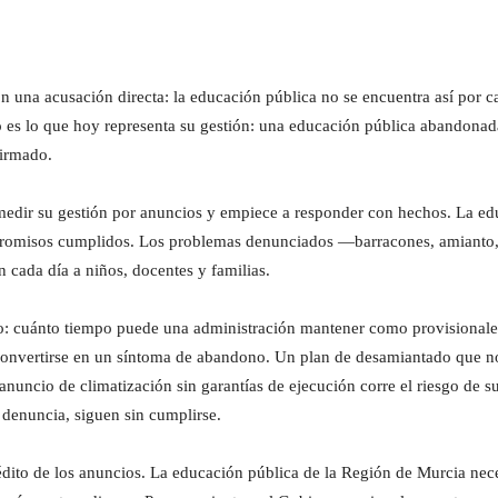
 una acusación directa: la educación pública no se encuentra así por c
es lo que hoy representa su gestión: una educación pública abandonada.
firmado.
edir su gestión por anuncios y empiece a responder con hechos. La edu
ompromisos cumplidos. Los problemas denunciados —barracones, amianto
n cada día a niños, docentes y familias.
ndo: cuánto tiempo puede una administración mantener como provisional
convertirse en un síntoma de abandono. Un plan de desamiantado que no 
nuncio de climatización sin garantías de ejecución corre el riesgo de s
denuncia, siguen sin cumplirse.
dito de los anuncios. La educación pública de la Región de Murcia nece