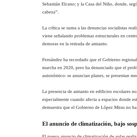
Sebastián Elcano; y la Casa del Niño, donde, segú
cabeza”.
La crítica se suma a las denuncias socialistas re
viene señalando problemas estructurales en centros
demoras en la retirada de amianto.
Fernández ha recordado que el Gobierno regional 
marcha en 2020, pero ha denunciado que el problem
autonómico: se anuncian planes, se presentan medi
La presencia de amianto en edificios escolares no 
especialmente cuando afecta a espacios donde es
demuestra que el Gobierno de López Miras no ha c
El anuncio de climatización, bajo so
El nuevo anuncio de climatización de aulas reali