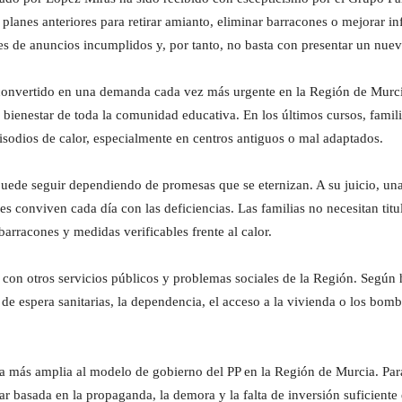
lanes anteriores para retirar amianto, eliminar barracones o mejorar inf
s de anuncios incumplidos y, por tanto, no basta con presentar un nuev
 convertido en una demanda cada vez más urgente en la Región de Murci
l bienestar de toda la comunidad educativa. En los últimos cursos, fami
isodios de calor, especialmente en centros antiguos o mal adaptados.
uede seguir dependiendo de promesas que se eternizan. A su juicio, un
s conviven cada día con las deficiencias. Las familias no necesitan titu
barracones y medidas verificables frente al calor.
ón con otros servicios públicos y problemas sociales de la Región. Segú
s de espera sanitarias, la dependencia, el acceso a la vivienda o los bom
ica más amplia al modelo de gobierno del PP en la Región de Murcia. Para
r basada en la propaganda, la demora y la falta de inversión suficiente 