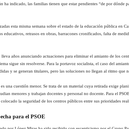
n ha indicado, las familias tienen que estar pendientes “de por dónde p
alizadas esta misma semana sobre el estado de la educación pública en C
 educativos, retrasos en obras, barracones cronificados, falta de medida
lleva años anunciando actuaciones para eliminar el amianto de los cent
a sigue sin resolverse. Para la portavoz socialista, el caso del amianto
das y se generan titulares, pero las soluciones no llegan al ritmo que 
es una cuestión menor. Se trata de un material cuya retirada exige plani
tudian menores y trabajan docentes y personal no docente. Para el PSOE
olocado la seguridad de los centros públicos entre sus prioridades real
specha para el PSOE
zado por López Miras ha sido recibido con escepticismo por el Grupo Pa