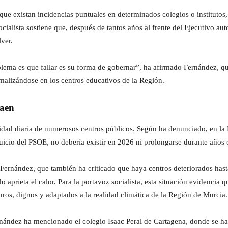
ue existan incidencias puntuales en determinados colegios o institutos,
ocialista sostiene que, después de tantos años al frente del Ejecutivo 
lver.
blema es que fallar es su forma de gobernar”, ha afirmado Fernández, qu
rmalizándose en los centros educativos de la Región.
caen
ealidad diaria de numerosos centros públicos. Según ha denunciado, en 
 juicio del PSOE, no debería existir en 2026 ni prolongarse durante años 
ernández, que también ha criticado que haya centros deteriorados hasta
aprieta el calor. Para la portavoz socialista, esta situación evidencia 
guros, dignos y adaptados a la realidad climática de la Región de Murcia.
nández ha mencionado el colegio Isaac Peral de Cartagena, donde se ha