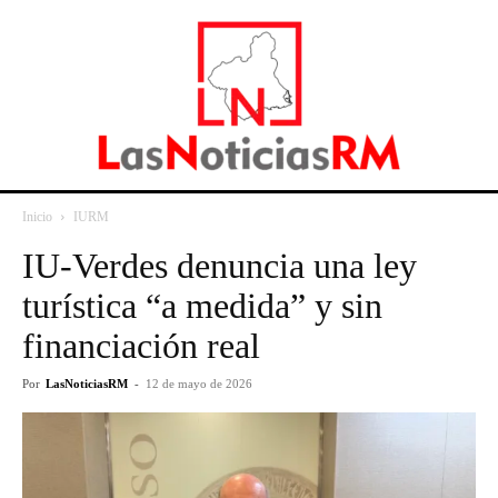
Inicio
IURM
IU-Verdes denuncia una ley
turística “a medida” y sin
financiación real
Por
LasNoticiasRM
-
12 de mayo de 2026