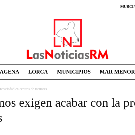
MURCI
TAGENA
LORCA
MUNICIPIOS
MAR MENOR
recariedad en centros de menores
os exigen acabar con la pr
s