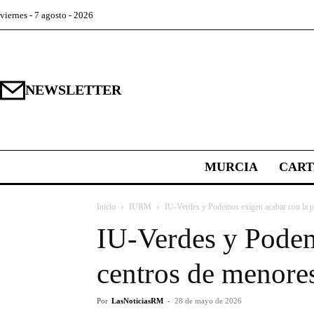
viernes - 7 agosto - 2026
NEWSLETTER
MURCIA
CAR
Inicio
IURM
IU-Verdes y Podemos exigen acabar con la p
IU-Verdes y Podem
centros de menore
Por
LasNoticiasRM
-
28 de mayo de 2026