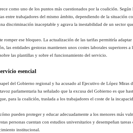
arece como uno de los puntos más cuestionados por la coalición. Según 
cias entre trabajadores del mismo ámbito, dependiendo de la situación co
 discriminación inaceptable y agrava la inestabilidad de un sector que
 romper ese bloqueo. La actualización de las tarifas permitiría adaptar 
ión, las entidades gestoras mantienen unos costes laborales superiores a
sobre las plantillas y sobre el funcionamiento del servicio.
rvicio esencial
papel del Gobierno regional y ha acusado al Ejecutivo de López Miras de
rtavoz parlamentaria ha señalado que la excusa del Gobierno es que ha
ue, para la coalición, traslada a los trabajadores el coste de la incapaci
 cómo pueden proteger y educar adecuadamente a los menores más vulne
stas personas cuentan con estudios universitarios y desempeñan tareas 
imiento institucional.