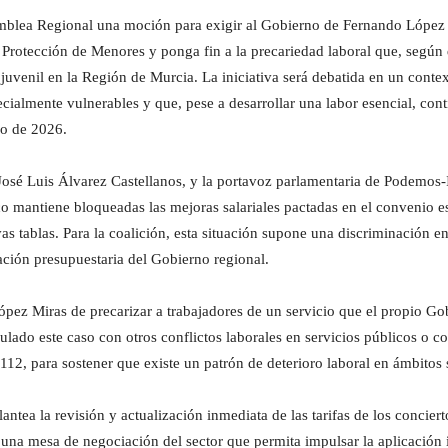
mblea Regional una moción para exigir al Gobierno de Fernando López 
rotección de Menores y ponga fin a la precariedad laboral que, según d
juvenil en la Región de Murcia. La iniciativa será debatida en un contex
cialmente vulnerables y que, pese a desarrollar una labor esencial, cont
ro de 2026.
José Luis Álvarez Castellanos, y la portavoz parlamentaria de Podemos-
mantiene bloqueadas las mejoras salariales pactadas en el convenio esta
s tablas. Para la coalición, esta situación supone una discriminación ent
icación presupuestaria del Gobierno regional.
pez Miras de precarizar a trabajadores de un servicio que el propio Gob
ulado este caso con otros conflictos laborales en servicios públicos o 
112, para sostener que existe un patrón de deterioro laboral en ámbitos 
tea la revisión y actualización inmediata de las tarifas de los conciert
una mesa de negociación del sector que permita impulsar la aplicación í