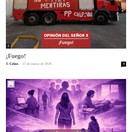
1
¡Fuego!
J. Cobos
-
15 de marzo de 2026
0